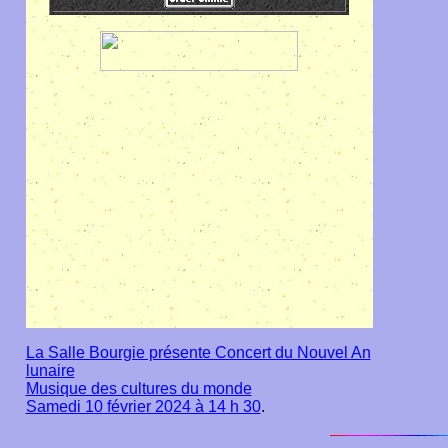
La Salle Bourgie présente Concert du Nouvel An
lunaire
Musique des cultures du monde
Samedi 10 février 2024 à 14 h 30
.