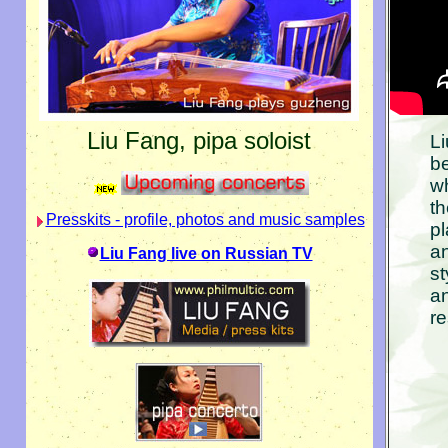
Liu Fang, pipa soloist
Li
b
wh
th
Presskits - profile, photos and music samples
pl
an
Liu Fang live on Russian TV
st
an
re